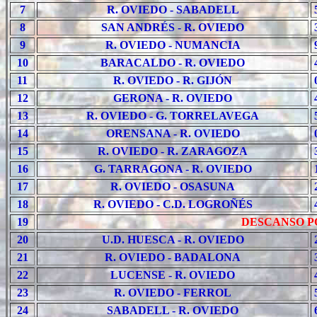
7
R. OVIEDO - SABADELL
8
SAN ANDRÉS - R. OVIEDO
9
R. OVIEDO - NUMANCIA
10
BARACALDO - R. OVIEDO
11
R. OVIEDO - R. GIJÓN
12
GERONA - R. OVIEDO
13
R. OVIEDO - G. TORRELAVEGA
14
ORENSANA - R. OVIEDO
15
R. OVIEDO - R. ZARAGOZA
16
G. TARRAGONA - R. OVIEDO
17
R. OVIEDO - OSASUNA
18
R. OVIEDO - C.D. LOGROÑÉS
19
DESCANSO PO
20
U.D. HUESCA - R. OVIEDO
21
R. OVIEDO - BADALONA
22
LUCENSE - R. OVIEDO
23
R. OVIEDO - FERROL
24
SABADELL - R. OVIEDO