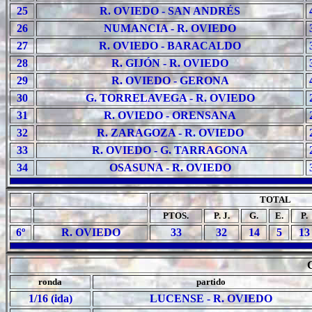
25
R. OVIEDO - SAN ANDRÉS
26
NUMANCIA - R. OVIEDO
27
R. OVIEDO - BARACALDO
28
R. GIJÓN - R. OVIEDO
29
R. OVIEDO - GERONA
30
G. TORRELAVEGA - R. OVIEDO
31
R. OVIEDO - ORENSANA
32
R. ZARAGOZA - R. OVIEDO
33
R. OVIEDO - G. TARRAGONA
34
OSASUNA - R. OVIEDO
TOTAL
PTOS.
P. J.
G.
E.
P.
6º
R. OVIEDO
33
32
14
5
13
ronda
partido
1/16 (ida)
LUCENSE - R. OVIEDO