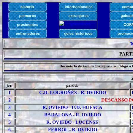
PART
Durante la dictadura franquista se obligó a
jor.
partido
1
C.D. LOGROÑÉS - R. OVIEDO
2
DESCANSO PO
3
R. OVIEDO - U.D. HUESCA
4
BADALONA - R. OVIEDO
5
R. OVIEDO - LUCENSE
6
FERROL - R. OVIEDO